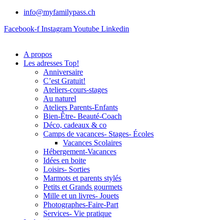
info@myfamilypass.ch
Facebook-f
Instagram
Youtube
Linkedin
A propos
Les adresses Top!
Anniversaire
C’est Gratuit!
Ateliers-cours-stages
Au naturel
Ateliers Parents-Enfants
Bien-Être- Beauté-Coach
Déco, cadeaux & co
Camps de vacances- Stages- Écoles
Vacances Scolaires
Hébergement-Vacances
Idées en boite
Loisirs- Sorties
Marmots et parents stylés
Petits et Grands gourmets
Mille et un livres- Jouets
Photographes-Faire-Part
Services- Vie pratique