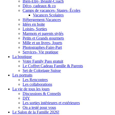
Bien-Être- Beauté-Coach
Déco, cadeaux & co
Camps de vacances- Stages- Écoles
Vacances Scolaires
Hébergement-Vacances
Idées en boite
Loisirs- Sorties
Marmots et parents stylés
Petits et Grands gourmets
Mille et un livres- Jouets
Photographes-Faire-Part
Services- Vie pratique
La boutique
Votre Family Pass gratuit
Le Coffret Cadeau Famille & Parents
Set de Coloriage Suisse
Les portraits
Les Rencontres
Les collaborations
La vie de tous les jours
Discussions & Conseils
DIY
Les sorties intérieures et extérieures
On a testé pour vous
Le Salon de la Famille 2026!