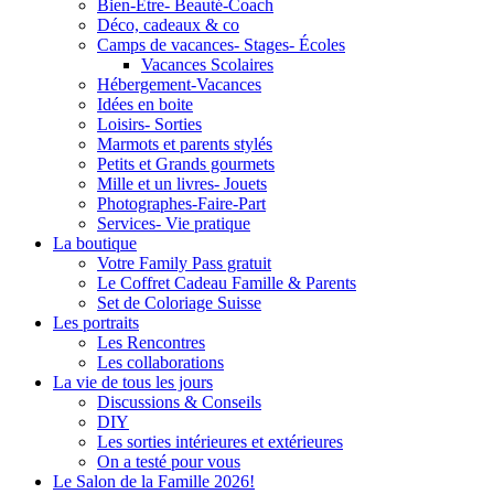
Bien-Être- Beauté-Coach
Déco, cadeaux & co
Camps de vacances- Stages- Écoles
Vacances Scolaires
Hébergement-Vacances
Idées en boite
Loisirs- Sorties
Marmots et parents stylés
Petits et Grands gourmets
Mille et un livres- Jouets
Photographes-Faire-Part
Services- Vie pratique
La boutique
Votre Family Pass gratuit
Le Coffret Cadeau Famille & Parents
Set de Coloriage Suisse
Les portraits
Les Rencontres
Les collaborations
La vie de tous les jours
Discussions & Conseils
DIY
Les sorties intérieures et extérieures
On a testé pour vous
Le Salon de la Famille 2026!