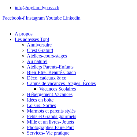
info@myfamilypass.ch
Facebook-f
Instagram
Youtube
Linkedin
A propos
Les adresses Top!
Anniversaire
C’est Gratuit!
Ateliers-cours-stages
Au naturel
Ateliers Parents-Enfants
Bien-Être- Beauté-Coach
Déco, cadeaux & co
Camps de vacances- Stages- Écoles
Vacances Scolaires
Hébergement-Vacances
Idées en boite
Loisirs- Sorties
Marmots et parents stylés
Petits et Grands gourmets
Mille et un livres- Jouets
Photographes-Faire-Part
Services- Vie pratique