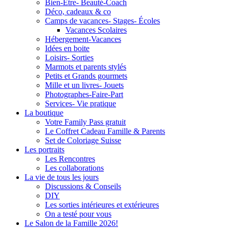
Bien-Être- Beauté-Coach
Déco, cadeaux & co
Camps de vacances- Stages- Écoles
Vacances Scolaires
Hébergement-Vacances
Idées en boite
Loisirs- Sorties
Marmots et parents stylés
Petits et Grands gourmets
Mille et un livres- Jouets
Photographes-Faire-Part
Services- Vie pratique
La boutique
Votre Family Pass gratuit
Le Coffret Cadeau Famille & Parents
Set de Coloriage Suisse
Les portraits
Les Rencontres
Les collaborations
La vie de tous les jours
Discussions & Conseils
DIY
Les sorties intérieures et extérieures
On a testé pour vous
Le Salon de la Famille 2026!