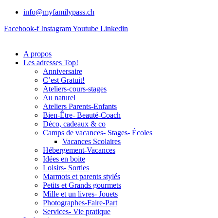
info@myfamilypass.ch
Facebook-f
Instagram
Youtube
Linkedin
A propos
Les adresses Top!
Anniversaire
C’est Gratuit!
Ateliers-cours-stages
Au naturel
Ateliers Parents-Enfants
Bien-Être- Beauté-Coach
Déco, cadeaux & co
Camps de vacances- Stages- Écoles
Vacances Scolaires
Hébergement-Vacances
Idées en boite
Loisirs- Sorties
Marmots et parents stylés
Petits et Grands gourmets
Mille et un livres- Jouets
Photographes-Faire-Part
Services- Vie pratique