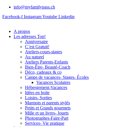
info@myfamilypass.ch
Facebook-f
Instagram
Youtube
Linkedin
A propos
Les adresses Top!
Anniversaire
C’est Gratuit!
Ateliers-cours-stages
Au naturel
Ateliers Parents-Enfants
Bien-Être- Beauté-Coach
Déco, cadeaux & co
Camps de vacances- Stages- Écoles
Vacances Scolaires
Hébergement-Vacances
Idées en boite
Loisirs- Sorties
Marmots et parents stylés
Petits et Grands gourmets
Mille et un livres- Jouets
Photographes-Faire-Part
Services- Vie pratique