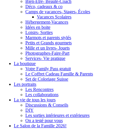
Bien-Être- Beauté-Coach
Déco, cadeaux & co
Camps de vacances- Stages- Écoles
Vacances Scolaires
Hébergement-Vacances
Idées en boite
Loisirs- Sorties
Marmots et parents stylés
Petits et Grands gourmets
Mille et un livres- Jouets
Photographes-Faire-Part
Services- Vie pratique
La boutique
Votre Family Pass gratuit
Le Coffret Cadeau Famille & Parents
Set de Coloriage Suisse
Les portraits
Les Rencontres
Les collaborations
La vie de tous les jours
Discussions & Conseils
DIY
Les sorties intérieures et extérieures
On a testé pour vous
Le Salon de la Famille 2026!