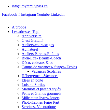
info@myfamilypass.ch
Facebook-f
Instagram
Youtube
Linkedin
A propos
Les adresses Top!
Anniversaire
C’est Gratuit!
Ateliers-cours-stages
Au naturel
Ateliers Parents-Enfants
Bien-Être- Beauté-Coach
Déco, cadeaux & co
Camps de vacances- Stages- Écoles
Vacances Scolaires
Hébergement-Vacances
Idées en boite
Loisirs- Sorties
Marmots et parents stylés
Petits et Grands gourmets
Mille et un livres- Jouets
Photographes-Faire-Part
Services- Vie pratique