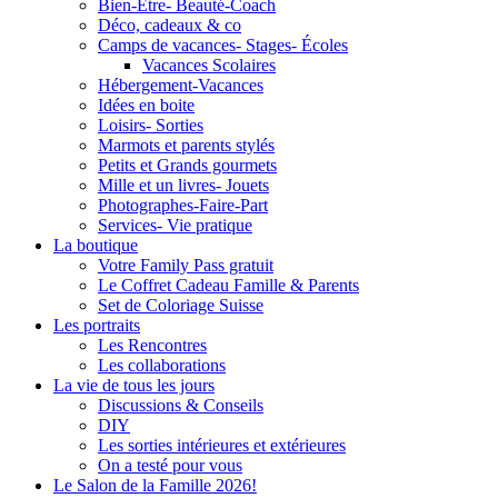
Bien-Être- Beauté-Coach
Déco, cadeaux & co
Camps de vacances- Stages- Écoles
Vacances Scolaires
Hébergement-Vacances
Idées en boite
Loisirs- Sorties
Marmots et parents stylés
Petits et Grands gourmets
Mille et un livres- Jouets
Photographes-Faire-Part
Services- Vie pratique
La boutique
Votre Family Pass gratuit
Le Coffret Cadeau Famille & Parents
Set de Coloriage Suisse
Les portraits
Les Rencontres
Les collaborations
La vie de tous les jours
Discussions & Conseils
DIY
Les sorties intérieures et extérieures
On a testé pour vous
Le Salon de la Famille 2026!