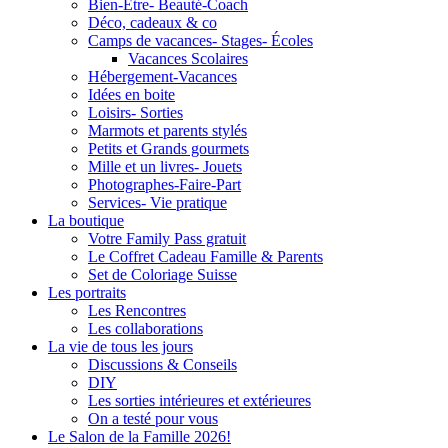
Bien-Être- Beauté-Coach
Déco, cadeaux & co
Camps de vacances- Stages- Écoles
Vacances Scolaires
Hébergement-Vacances
Idées en boite
Loisirs- Sorties
Marmots et parents stylés
Petits et Grands gourmets
Mille et un livres- Jouets
Photographes-Faire-Part
Services- Vie pratique
La boutique
Votre Family Pass gratuit
Le Coffret Cadeau Famille & Parents
Set de Coloriage Suisse
Les portraits
Les Rencontres
Les collaborations
La vie de tous les jours
Discussions & Conseils
DIY
Les sorties intérieures et extérieures
On a testé pour vous
Le Salon de la Famille 2026!