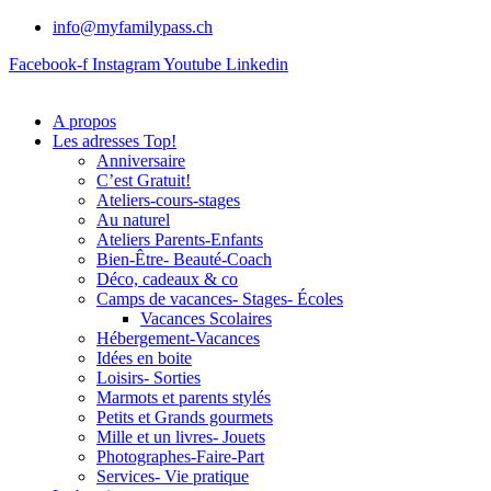
info@myfamilypass.ch
Facebook-f
Instagram
Youtube
Linkedin
A propos
Les adresses Top!
Anniversaire
C’est Gratuit!
Ateliers-cours-stages
Au naturel
Ateliers Parents-Enfants
Bien-Être- Beauté-Coach
Déco, cadeaux & co
Camps de vacances- Stages- Écoles
Vacances Scolaires
Hébergement-Vacances
Idées en boite
Loisirs- Sorties
Marmots et parents stylés
Petits et Grands gourmets
Mille et un livres- Jouets
Photographes-Faire-Part
Services- Vie pratique