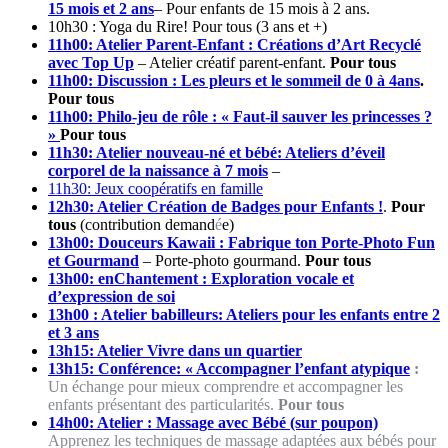
15 mois et 2 ans
– Pour enfants de 15 mois à 2 ans.
10h30 : Yoga du Rire! Pour tous (3 ans et +)
11h00: Atelier Parent-Enfant : Créations d’Art Recyclé
avec Top Up
– Atelier créatif parent-enfant.
Pour tous
11h00: Discussion : Les pleurs et le sommeil de 0 à 4ans
.
Pour tous
11h00: Philo-jeu de rôle : « Faut-il sauver les princesses ?
»
Pour tous
11h30: Atelier nouveau-né et bébé: Ateliers d’éveil
corporel de la naissance à 7 mois
–
11h30: Jeux coopératifs en famille
12h30: Atelier Création de Badges pour Enfants !
.
Pour
tous
(contribution demand
é
e)
13h00: Douceurs Kawaii : Fabrique ton Porte-Photo Fun
et Gourmand
– Porte-photo gourmand.
Pour tous
13h00: enChantement : Exploration vocale et
d’expression de soi
13h00 : Atelier babilleurs: Ateliers pour les enfants entre 2
et 3 ans
13h15: Atelier Vivre dans un quartier
13h15: Conférence: « Accompagner l’enfant atypique
:
Un échange pour mieux comprendre et accompagner les
enfants présentant des particularités.
Pour tous
14h00: Atelier : Massage avec Bébé (sur poupon)
Apprenez les techniques de massage adaptées aux bébés pour