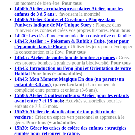
un moment de bien-être.
Pour tous
14h00: Atelier acrobates/pré-scolaire: Atelier pour les
enfants de 3 à 5 ans
:,
favorisant la motricité.
14h00: Atelier Contes et Créations : Plongez dans
l’univers ludique de My Unique Story
:
Plongez dans
l’univers des contes et créez vos propres histoires.
Pour tous
14h00: Les clés d’une communication constructive en famille
14h45: Atelier : « Pokemon & Rubik’s Cube, jouer pour
s’épanouir dans le Flow »
:
Utiliser les jeux pour développer
la concentration et le flow.
Pour tous
14h45 : Atelier de confection de bombes à graines
:
Créez
vos propres bombes à graines pour la biodiversité.
Pour tous
14h45: Introduction au Feng Shui et Orientation de votre
Habitat
Pour tous (+ ado/adultes)
14h45: Mon Moment Magique En duo (un parent+un
enfant de 3-6 ans)
(parent-enfant) :
Un moment de
complicité entre parents et enfants (3-6 ans).
15h00: Atelier 4 pattes/trotteurs: Atelier pour les enfants
ayant entre 7 et 15 mois
:
Activités sensorielles pour les
enfants de 7 à 15 mois.
15h30: Atelier de planification de ton petit coin de
verdure
:
Créez un espace vert personnel et apprenez à le
gérer.
Pour tous (+ ado/adultes
15h30: Gérer les crises de colère des enfants : stratégies
simples pour retrouver le calme.