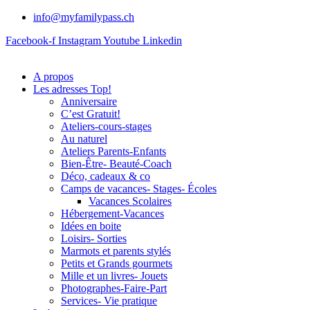
info@myfamilypass.ch
Facebook-f
Instagram
Youtube
Linkedin
A propos
Les adresses Top!
Anniversaire
C’est Gratuit!
Ateliers-cours-stages
Au naturel
Ateliers Parents-Enfants
Bien-Être- Beauté-Coach
Déco, cadeaux & co
Camps de vacances- Stages- Écoles
Vacances Scolaires
Hébergement-Vacances
Idées en boite
Loisirs- Sorties
Marmots et parents stylés
Petits et Grands gourmets
Mille et un livres- Jouets
Photographes-Faire-Part
Services- Vie pratique