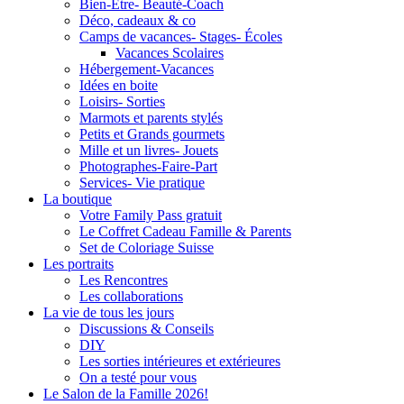
Bien-Être- Beauté-Coach
Déco, cadeaux & co
Camps de vacances- Stages- Écoles
Vacances Scolaires
Hébergement-Vacances
Idées en boite
Loisirs- Sorties
Marmots et parents stylés
Petits et Grands gourmets
Mille et un livres- Jouets
Photographes-Faire-Part
Services- Vie pratique
La boutique
Votre Family Pass gratuit
Le Coffret Cadeau Famille & Parents
Set de Coloriage Suisse
Les portraits
Les Rencontres
Les collaborations
La vie de tous les jours
Discussions & Conseils
DIY
Les sorties intérieures et extérieures
On a testé pour vous
Le Salon de la Famille 2026!