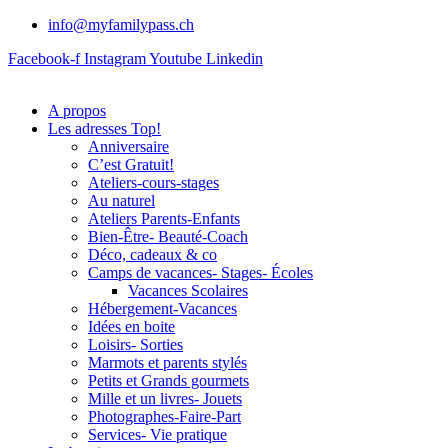
info@myfamilypass.ch
Facebook-f
Instagram
Youtube
Linkedin
A propos
Les adresses Top!
Anniversaire
C’est Gratuit!
Ateliers-cours-stages
Au naturel
Ateliers Parents-Enfants
Bien-Être- Beauté-Coach
Déco, cadeaux & co
Camps de vacances- Stages- Écoles
Vacances Scolaires
Hébergement-Vacances
Idées en boite
Loisirs- Sorties
Marmots et parents stylés
Petits et Grands gourmets
Mille et un livres- Jouets
Photographes-Faire-Part
Services- Vie pratique