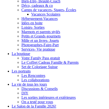
Bien-Être- Beauté-Coach
Déco, cadeaux & co
Camps de vacances- Stages- Écoles
Vacances Scolaires
Hébergement-Vacances
Idées en boite
Loisirs- Sorties
Marmots et parents stylés
Petits et Grands gourmets
Mille et un livres- Jouets
Photographes-Faire-Part
Services- Vie pratique
La boutique
Votre Family Pass gratuit
Le Coffret Cadeau Famille & Parents
Set de Coloriage Suisse
Les portraits
Les Rencontres
Les collaborations
La vie de tous les jours
Discussions & Conseils
DIY
Les sorties intérieures et extérieures
On a testé pour vous
Le Salon de la Famille 2026!