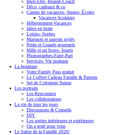
Bien-Être- Beauté-Coach
Déco, cadeaux & co
Camps de vacances- Stages- Écoles
Vacances Scolaires
Hébergement-Vacances
Idées en boite
Loisirs- Sorties
Marmots et parents stylés
Petits et Grands gourmets
Mille et un livres- Jouets
Photographes-Faire-Part
Services- Vie pratique
La boutique
Votre Family Pass gratuit
Le Coffret Cadeau Famille & Parents
Set de Coloriage Suisse
Les portraits
Les Rencontres
Les collaborations
La vie de tous les jours
Discussions & Conseils
DIY
Les sorties intérieures et extérieures
On a testé pour vous
Le Salon de la Famille 2026!