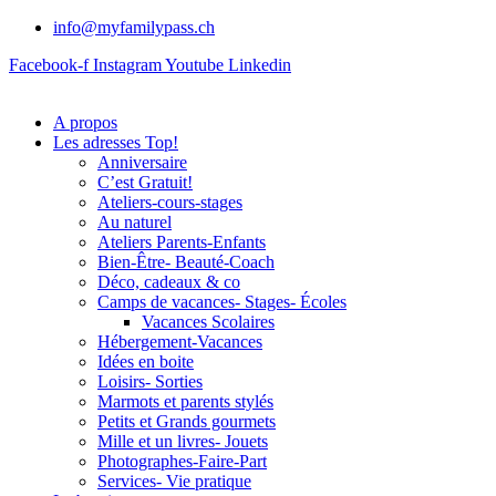
info@myfamilypass.ch
Facebook-f
Instagram
Youtube
Linkedin
A propos
Les adresses Top!
Anniversaire
C’est Gratuit!
Ateliers-cours-stages
Au naturel
Ateliers Parents-Enfants
Bien-Être- Beauté-Coach
Déco, cadeaux & co
Camps de vacances- Stages- Écoles
Vacances Scolaires
Hébergement-Vacances
Idées en boite
Loisirs- Sorties
Marmots et parents stylés
Petits et Grands gourmets
Mille et un livres- Jouets
Photographes-Faire-Part
Services- Vie pratique