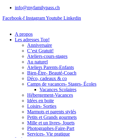
info@myfamilypass.ch
Facebook-f
Instagram
Youtube
Linkedin
A propos
Les adresses Top!
Anniversaire
C’est Gratuit!
Ateliers-cours-stages
Au naturel
Ateliers Parents-Enfants
Bien-Être- Beauté-Coach
Déco, cadeaux & co
Camps de vacances- Stages- Écoles
Vacances Scolaires
Hébergement-Vacances
Idées en boite
Loisirs- Sorties
Marmots et parents stylés
Petits et Grands gourmets
Mille et un livres- Jouets
Photographes-Faire-Part
Services- Vie pratique