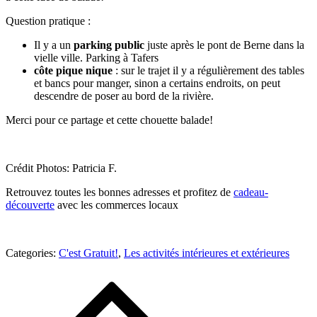
Question pratique :
Il y a un
parking public
juste après le pont de Berne dans la
vielle ville. Parking à Tafers
côte pique nique
: sur le trajet il y a régulièrement des tables
et bancs pour manger, sinon a certains endroits, on peut
descendre de poser au bord de la rivière.
Merci pour ce partage et cette chouette balade!
Crédit Photos: Patricia F.
Retrouvez toutes les bonnes adresses et profitez de
cadeau-
découverte
avec les commerces locaux
Categories:
Categories:
C'est Gratuit!
,
Les activités intérieures et extérieures
C'est
Navigation
Gratuit!
,
de
Les
activités
l’article
intérieures