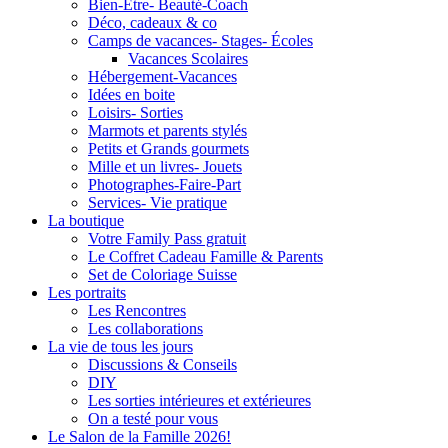
Bien-Être- Beauté-Coach
Déco, cadeaux & co
Camps de vacances- Stages- Écoles
Vacances Scolaires
Hébergement-Vacances
Idées en boite
Loisirs- Sorties
Marmots et parents stylés
Petits et Grands gourmets
Mille et un livres- Jouets
Photographes-Faire-Part
Services- Vie pratique
La boutique
Votre Family Pass gratuit
Le Coffret Cadeau Famille & Parents
Set de Coloriage Suisse
Les portraits
Les Rencontres
Les collaborations
La vie de tous les jours
Discussions & Conseils
DIY
Les sorties intérieures et extérieures
On a testé pour vous
Le Salon de la Famille 2026!