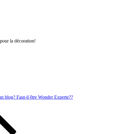
 pour la décoration!
 un blog? Faut-il être Wonder Experte??