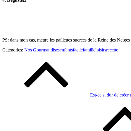
4. Dégustez!
PS: dans mon cas, mettre les paillettes sucrées de la Reine des Neiges
Categories:
Categories:
Nos Gourmandises
enfants
facile
famille
loisirs
recette
Nos
Navigation
Gourmandises
de
l’article
Est-ce si dur de créer