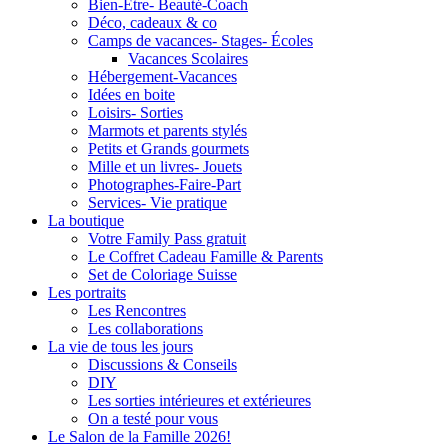
Bien-Être- Beauté-Coach
Déco, cadeaux & co
Camps de vacances- Stages- Écoles
Vacances Scolaires
Hébergement-Vacances
Idées en boite
Loisirs- Sorties
Marmots et parents stylés
Petits et Grands gourmets
Mille et un livres- Jouets
Photographes-Faire-Part
Services- Vie pratique
La boutique
Votre Family Pass gratuit
Le Coffret Cadeau Famille & Parents
Set de Coloriage Suisse
Les portraits
Les Rencontres
Les collaborations
La vie de tous les jours
Discussions & Conseils
DIY
Les sorties intérieures et extérieures
On a testé pour vous
Le Salon de la Famille 2026!