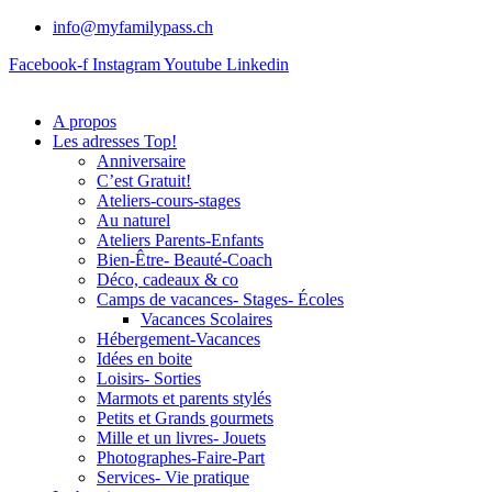
info@myfamilypass.ch
Facebook-f
Instagram
Youtube
Linkedin
A propos
Les adresses Top!
Anniversaire
C’est Gratuit!
Ateliers-cours-stages
Au naturel
Ateliers Parents-Enfants
Bien-Être- Beauté-Coach
Déco, cadeaux & co
Camps de vacances- Stages- Écoles
Vacances Scolaires
Hébergement-Vacances
Idées en boite
Loisirs- Sorties
Marmots et parents stylés
Petits et Grands gourmets
Mille et un livres- Jouets
Photographes-Faire-Part
Services- Vie pratique